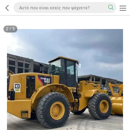
2
/
5