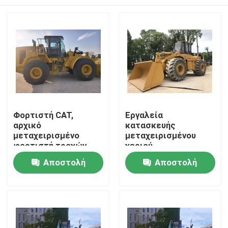
Φορτιστή CAT,
Εργαλεία
αρχικό
κατασκευής
μεταχειρισμένο
μεταχειρισμένου
φορτιστή τροχών
χεριού
XCMG, φορτιστή
Σπίτι
Αποστολή
Αποστολή
SDLG
ερώτησης
ερώτησης
Προϊόντα
Βίντεο