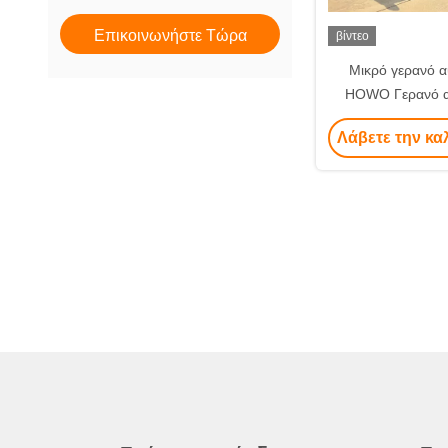
διαχωριστικός μηχανισμός
Επικοινωνήστε Τώρα
βίντεο
Χρησιμοποιημένα τροχαία
Μικρό γερανό α
ρόλλα
HOWO Γερανό α
Εφοδιαστικό μηχανισμό
Καλής ποιότητας,
Λάβετε την κα
Κινέζικα οχήματα νέας
ενέργειας