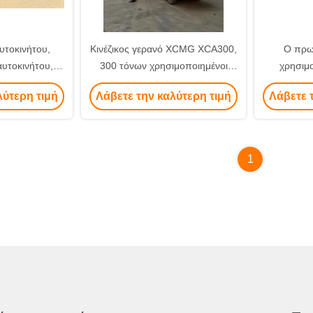
υτοκινήτου,
Κινέζικος γερανό XCMG XCA300,
Ο πρω
υτοκινήτου,
300 τόνων χρησιμοποιημένοι
χρησιμ
 από την Κίνα
γερανοί φορτηγών
Tadano 
λύτερη τιμή
Λάβετε την καλύτερη τιμή
Λάβετε 
1