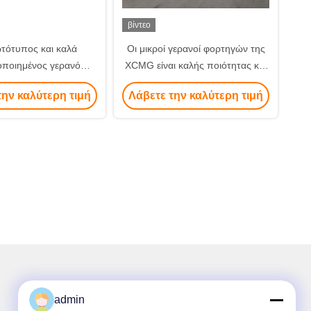
βίντεο
τότυπος και καλά
Οι μικροί γερανοί φορτηγών της
οποιημένος γερανό
XCMG είναι καλής ποιότητας και
προέρχεται από την
προσιτής τιμής, προέρχονται από
την καλύτερη τιμή
Λάβετε την καλύτερη τιμή
Ιαπωνία
την Κίνα
admin