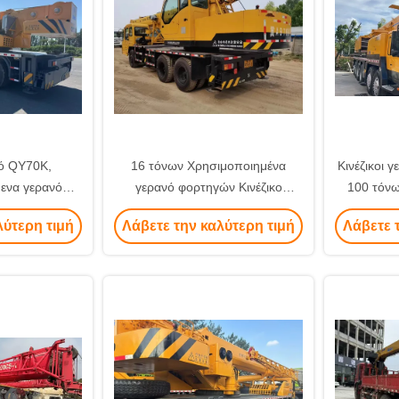
ό QY70K,
16 τόνων Χρησιμοποιημένα
Κινέζικοι
ενα γερανό
γερανό φορτηγών Κινέζικο
100 τόνω
 την Κίνα
γερανό XCMG QY16D γερανό
γερ
λύτερη τιμή
Λάβετε την καλύτερη τιμή
Λάβετε 
φορτηγών