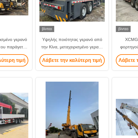
βίντεο
βίντεο
ισμένο γερανό
Υψηλής ποιότητας γερανό από
XCMG 
που παράγεται
την Κίνα, μεταχειρισμένο γερανό
φορτηγού
ξοπλισμό το
XCMG QY25K5D
εξαι
λύτερη τιμή
Λάβετε την καλύτερη τιμή
Λάβετε 
0