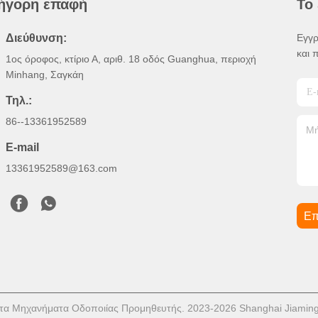
ήγορη επαφή
Το
Διεύθυνση:
Εγγρ
και 
1ος όροφος, κτίριο Α, αριθ. 18 οδός Guanghua, περιοχή
Minhang, Σαγκάη
Τηλ.:
86--13361952589
E-mail
13361952589@163.com
Επ
τα Μηχανήματα Οδοποιίας Προμηθευτής. 2023-2026 Shanghai Jiaming T