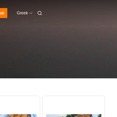
μα
Greek