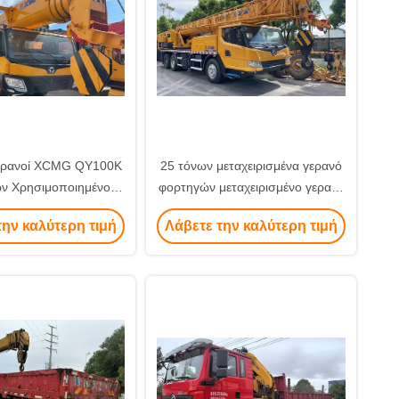
 γερανοί XCMG QY100K
25 τόνων μεταχειρισμένα γερανό
ν Χρησιμοποιημένοι
φορτηγών μεταχειρισμένο γερανό
ανοί φορτηγών
φορτηγών XCMG
την καλύτερη τιμή
Λάβετε την καλύτερη τιμή