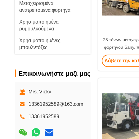
Μεταχειρισμένα
ανατρεπόμενα φορτηγά
Χρησιμοποιημένα
ρυμουλκούμενα
25 τόνων μεταχειρ
Χρησιμοποιημένες
μπουλντόζες
φορτηγού Sany, 
με πρωτότυπο ε
Μίνι εκσκαφέας
Λάβετε την κα
202
Χρησιμοποιηθέντες
Επικοινωνήστε μαζί μας
ανεμοφόροι ντίζελ
Χρησιμοποιημένα φορτωτικά
Mrs. Vicky
Χρησιμοποιημένα
13361952589@163.com
γερανόφορα
13361952589
Χρησιμοποιημένο φορτηγό
αναμικτών
Χρησιμοποιούμενος