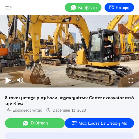
Κουβέντα
Επαφή
8 τόνοι μεταχειρισμένων μηχανημάτων Carter excavator από
την Κίνα
Εκσκαφέας γάτας
December 11, 2023
Συζήτηση
Μας Ελάτε Σε Επαφή Με