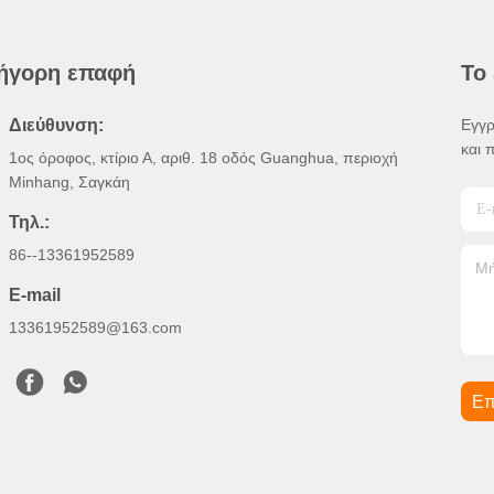
ήγορη επαφή
Το
Διεύθυνση:
Εγγρ
και 
1ος όροφος, κτίριο Α, αριθ. 18 οδός Guanghua, περιοχή
Minhang, Σαγκάη
Τηλ.:
86--13361952589
E-mail
13361952589@163.com
Επ