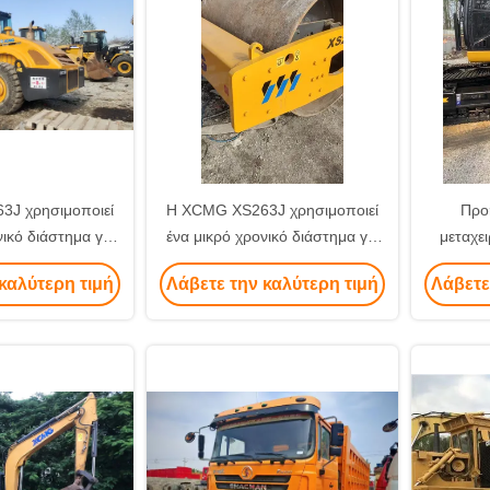
J χρησιμοποιεί
Η XCMG XS263J χρησιμοποιεί
Προ
νικό διάστημα για
ένα μικρό χρονικό διάστημα για
μεταχε
ση πώληση
την άμεση πώληση
CAT 320
καλύτερη τιμή
Λάβετε την καλύτερη τιμή
Λάβετε