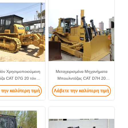
ϊόν Χρησιμοποιούμενη
Μεταχειρισμένα Μηχανήματα
όζα CAT D7G 20 τόνων
Μπουλντόζας CAT D7H 20
ιρισμένα μηχανήματα
Τόνων
 την καλύτερη τιμή
Λάβετε την καλύτερη τιμή