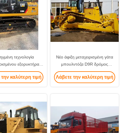
ηγμένη τεχνολογία
Νέο άφιξη μεταχειρισμένη γάτα
ιρισμένου εξορυκτήρα
μπουλντόζα D9R δρόμος
D για αποτελεσματική
Χρησιμοποιημένες μηχανές
 την καλύτερη τιμή
Λάβετε την καλύτερη τιμή
κατασκευή
κατασκευής