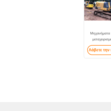
Μηχανήματα 
μεταχειρισ
XCMG XE60D
Λάβετε την 