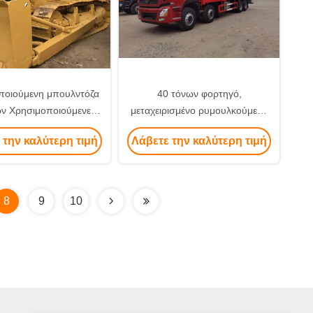
ποιούμενη μπουλντόζα
40 τόνων φορτηγό,
ν Χρησιμοποιούμενες
μεταχειρισμένο ρυμουλκούμενο
υλντόζες CAT D7G
από την Κίνα, που εξάγεται σε
 την καλύτερη τιμή
Λάβετε την καλύτερη τιμή
Μπουλντόζα
χαμηλή τιμή
8
9
10