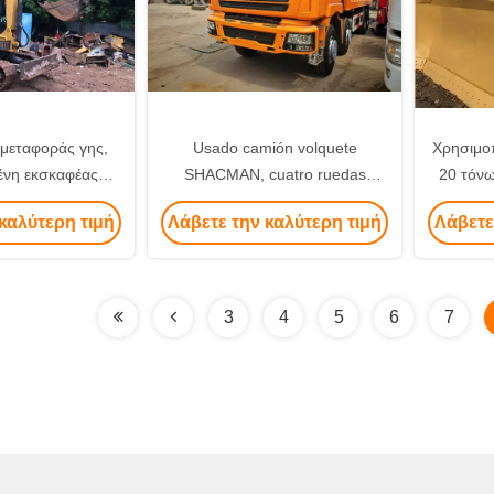
μεταφοράς γης,
Usado camión volquete
Χρησιμο
μένη εκσκαφέας
SHACMAN, cuatro ruedas
20 τόνω
 από την Κίνα
delanteras y ocho traseras
μπο
καλύτερη τιμή
Λάβετε την καλύτερη τιμή
Λάβετε
3
4
5
6
7