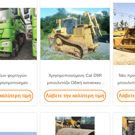
έων φορτηγών
Χρησιμοποιούμενη Cat D9R
Νέο προ
ησιμοποιημένο
μπουλντόζα Οδική κατασκευή
μπουλντ
ορριμμάτων με
Μεταχειρισμένα κατασκευαστικά
μεταχε
καλύτερη τιμή
Λάβετε την καλύτερη τιμή
Λάβετε
 ποιότητα
μηχανήματα