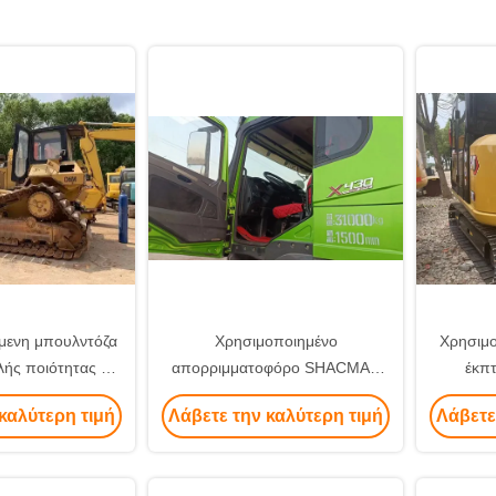
μενη μπουλντόζα
Χρησιμοποιημένο
Χρησιμο
ς ποιότητας και
απορριμματοφόρο SHACMAN
έκπ
ντόζα 20 τόνων
από την Κίνα καλής ποιότητας
εισαγό
καλύτερη τιμή
Λάβετε την καλύτερη τιμή
Λάβετε