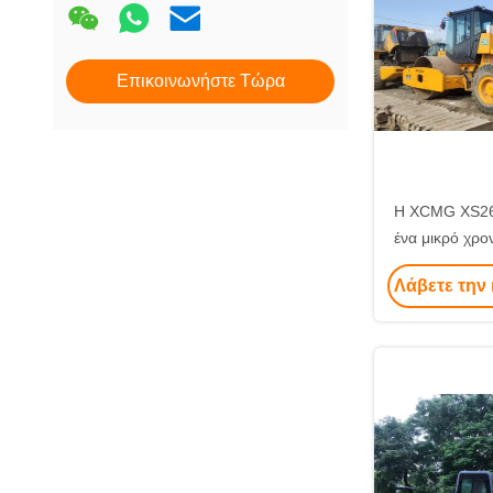
Επικοινωνήστε Τώρα
Η XCMG XS263
ένα μικρό χρο
την άμε
Λάβετε την 