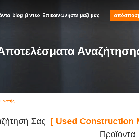
όντα
blog
βίντεο
Επικοινωνήστε μαζί μας
απόσπασ
Αποτελέσματα Αναζήτηση
ευαστής
αζήτησή Σας
[ Used Construction 
Προϊόντα