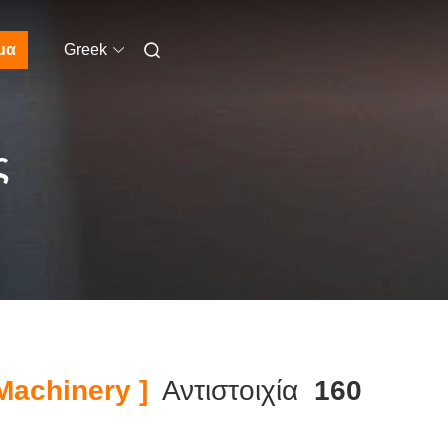
μα
Greek
ς
Machinery ]
Αντιστοιχία
160