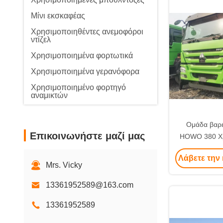
Μίνι εκσκαφέας
Χρησιμοποιηθέντες ανεμοφόροι
ντίζελ
Χρησιμοποιημένα φορτωτικά
Χρησιμοποιημένα γερανόφορα
Χρησιμοποιημένο φορτηγό
αναμικτών
Χρησιμοποιούμενος
διαχωριστικός μηχανισμός
Ομάδα βαρ
Επικοινωνήστε μαζί μας
Χρησιμοποιημένα τροχαία
HOWO 380 Χρ
ρόλλα
φορτηγό απ
Λάβετε την 
Εφοδιαστικό μηχανισμό
ανώτερη
Mrs. Vicky
Κινέζικα οχήματα νέας ενέργειας
13361952589@163.com
13361952589