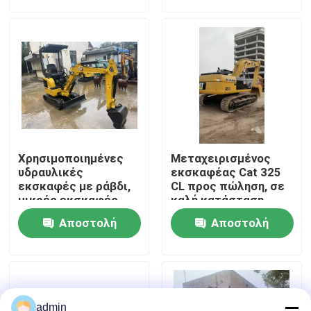
ερώτησης
ερώτησης
Σχετικά με εμάς
Επισκεψή εργοστασίου
Έλεγχος ποιότητας
Χρησιμοποιημένες
Μεταχειρισμένος
Επικοινωνήστε μαζί μας
υδραυλικές
εκσκαφέας Cat 325
εκσκαφές με ράβδι,
CL προς πώληση, σε
μικρές εκσκαφές
καλή κατάσταση
CAT301.5,
Ζητήστε μια προσφορά
Αποστολή
Αποστολή
μεταχειρισμένες
μηχανές
ερώτησης
ερώτησης
Μηχανήματα Οδοποιίας
Χρησιμοποιημένες κατασκευαστικές μηχανές
admin