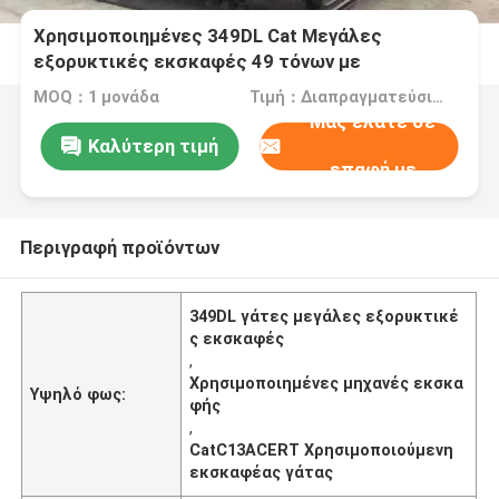
Χρησιμοποιημένες 349DL Cat Μεγάλες
εξορυκτικές εκσκαφές 49 τόνων με
CatC13ACERT
MOQ：1 μονάδα
Τιμή：Διαπραγματεύσιμος
Μας ελάτε σε
Καλύτερη τιμή
επαφή με
Περιγραφή προϊόντων
349DL γάτες μεγάλες εξορυκτικέ
ς εκσκαφές
,
Χρησιμοποιημένες μηχανές εκσκα
Υψηλό φως:
φής
,
CatC13ACERT Χρησιμοποιούμενη
εκσκαφέας γάτας