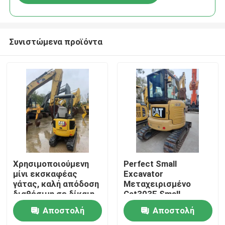
Συνιστώμενα προϊόντα
Σπίτι
Χρησιμοποιούμενη
Perfect Small
μίνι εκσκαφέας
Excavator
γάτας, καλή απόδοση
Μεταχειρισμένο
Προϊόντα
διαθέσιμη σε δίκαιη
Cat303E Small
τιμή.
Excavator
Αποστολή
Αποστολή
Βίντεο