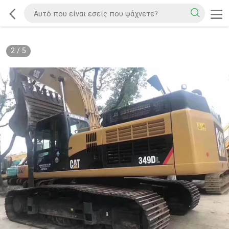
2
/
5