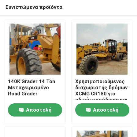
Συνιστώμενα προϊόντα
140K Grader 14 Ton
Χρησιμοποιούμενος
Μεταχειρισμένο
διαχωριστής δρόμων
Road Grader
XCMG CR180 για
Σπίτι
οδική ισοπέδωση και
κατασκευή
Αποστολή
Αποστολή
Προϊόντα
ερώτησης
ερώτησης
Βίντεο