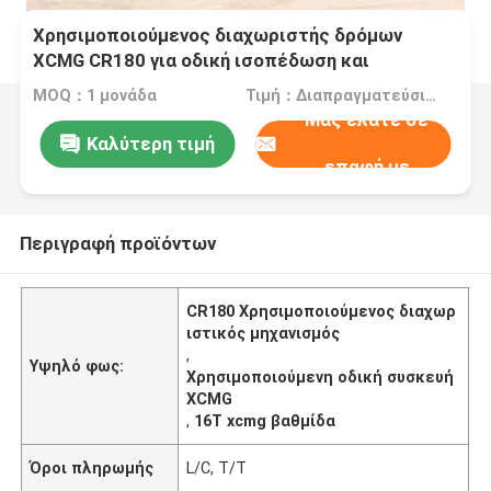
Χρησιμοποιούμενος διαχωριστής δρόμων
XCMG CR180 για οδική ισοπέδωση και
κατασκευή
MOQ：1 μονάδα
Τιμή：Διαπραγματεύσιμος
Μας ελάτε σε
Καλύτερη τιμή
επαφή με
Περιγραφή προϊόντων
CR180 Χρησιμοποιούμενος διαχωρ
ιστικός μηχανισμός
,
Υψηλό φως:
Χρησιμοποιούμενη οδική συσκευή
XCMG
,
16T xcmg βαθμίδα
Όροι πληρωμής
L/C, T/T