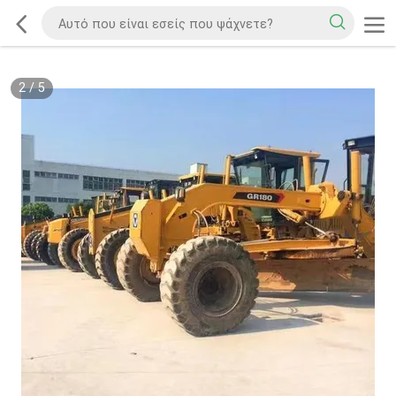
2
/
5