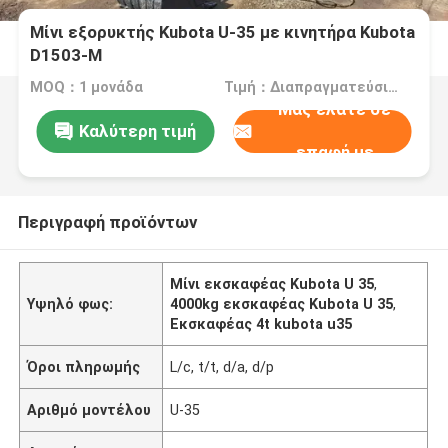
Μίνι εξορυκτής Kubota U-35 με κινητήρα Kubota
D1503-M
MOQ：1 μονάδα
Τιμή：Διαπραγματεύσιμος
Μας ελάτε σε
Καλύτερη τιμή
επαφή με
Περιγραφή προϊόντων
Μίνι εκσκαφέας Kubota U 35
,
Υψηλό φως:
4000kg εκσκαφέας Kubota U 35
,
Εκσκαφέας 4t kubota u35
Όροι πληρωμής
L/c, t/t, d/a, d/p
Αριθμό μοντέλου
U-35