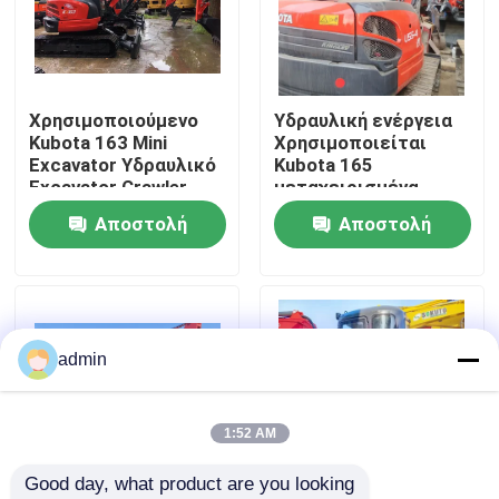
Σχετικά με εμάς
Χρησιμοποιούμενο
Υδραυλική ενέργεια
Επισκεψή εργοστασίου
Kubota 163 Mini
Χρησιμοποιείται
Excavator Υδραυλικό
Kubota 165
Excavator Crawler
μεταχειρισμένα
Έλεγχος ποιότητας
Original Engine
μηχανήματα
Αποστολή
Αποστολή
κατασκευής
ερώτησης
ερώτησης
Επικοινωνήστε μαζί μας
Ζητήστε μια προσφορά
admin
Μηχανήματα Οδοποιίας
1:52 AM
Good day, what product are you looking 
Χρησιμοποιημένες κατασκευαστικές μηχανές