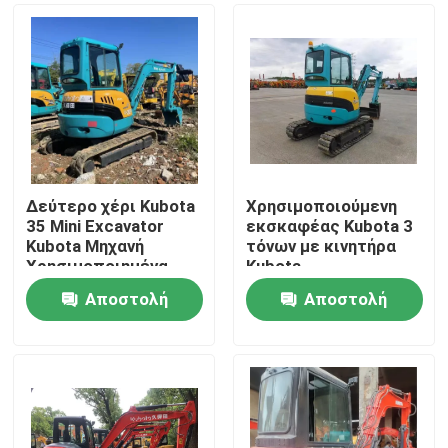
Δεύτερο χέρι Kubota
Χρησιμοποιούμενη
35 Mini Excavator
εκσκαφέας Kubota 3
Kubota Μηχανή
τόνων με κινητήρα
Χρησιμοποιημένα
Kubota
Μηχανήματα
Αποστολή
Αποστολή
Κατασκευής
Σπίτι
ερώτησης
ερώτησης
Προϊόντα
Βίντεο