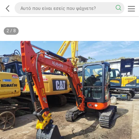
2
/
8