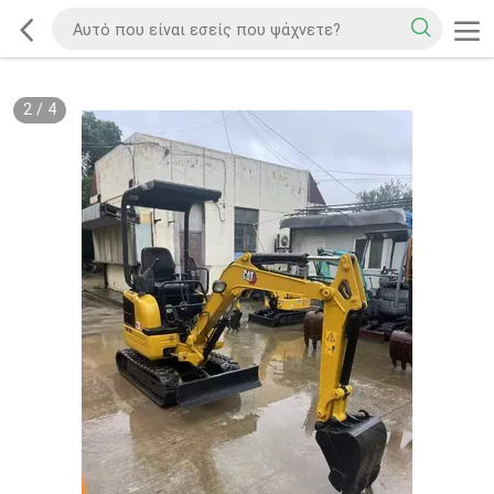
2
/
4