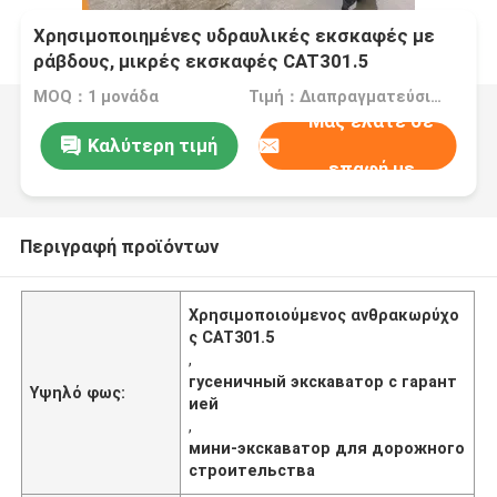
Χρησιμοποιημένες υδραυλικές εκσκαφές με
ράβδους, μικρές εκσκαφές CAT301.5
Εξαγωγικές πωλήσεις
MOQ：1 μονάδα
Τιμή：Διαπραγματεύσιμος
Μας ελάτε σε
Καλύτερη τιμή
επαφή με
Περιγραφή προϊόντων
Χρησιμοποιούμενος ανθρακωρύχο
ς CAT301.5
,
гусеничный экскаватор с гарант
Υψηλό φως:
ией
,
мини-экскаватор для дорожного
строительства