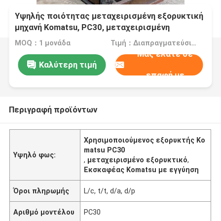
Υψηλής ποιότητας μεταχειρισμένη εξορυκτική
μηχανή Komatsu, PC30, μεταχειρισμένη
εξορυκτική μηχανή κατασκευής
MOQ：1 μονάδα
Τιμή：Διαπραγματεύσιμος
Μας ελάτε σε
Καλύτερη τιμή
επαφή με
Περιγραφή προϊόντων
Χρησιμοποιούμενος εξορυκτής Ko
matsu PC30
Υψηλό φως:
,
μεταχειρισμένο εξορυκτικό
,
Εκσκαφέας Komatsu με εγγύηση
Όροι πληρωμής
L/c, t/t, d/a, d/p
Αριθμό μοντέλου
PC30