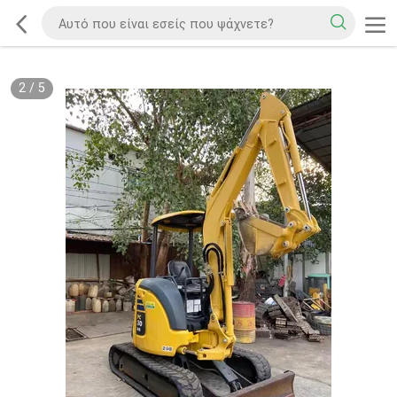
2
/
5