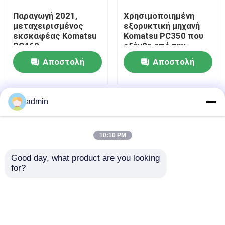
Παραγωγή 2021,
Χρησιμοποιημένη
μεταχειρισμένος
εξορυκτική μηχανή
μεταχειρισμένος εκσκαφέας Komatsu
εκσκαφέας Komatsu
Komatsu PC350 που
PC460
εξήχθη από την
Ιαπωνία
Μεταχειρισμένος εκσκαφέας Cat
Αποστολή
Αποστολή
ερώτησης
ερώτησης
Χρησιμοποιημένος εκσκαφέας Hitachi
admin
Αρχική Σελίδα
Περίπου εμείς
επαφή
Desktop Site
Sitemap
Πολιτική Απορρήτου
Χρησιμοποιημένος εκσκαφέας της VOLVO
10:10 PM
Χρησιμοποιούμενη εκσκαφέας doosan
Good day, what product are you looking 
Ποιότητα
Μηχανήματα Οδοποιίας
Κίνα
for?
εργοστάσιο.Copyright © 2026 Shanghai Jiaming
Trading Co., Ltd.. All Rights Reserved.
Χρησιμοποιούμενο Υούνταϊ Excavator
Μεταχειρισμένα ανατρεπόμενα φορτηγά