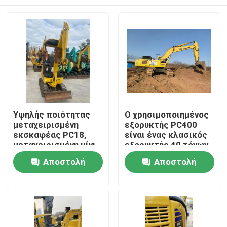
Υψηλής ποιότητας
Ο χρησιμοποιημένος
μεταχειρισμένη
εξορυκτής PC400
εκσκαφέας PC18,
είναι ένας κλασικός
μεταχειρισμένη μίνι
εξορυκτής 40 τόνων
εκσκαφέας.
από την Ιαπωνία
Σπίτι
Αποστολή
Αποστολή
ερώτησης
ερώτησης
Προϊόντα
Βίντεο