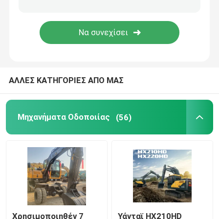
Χρησιμοποιημένα ρυμουλκούμενα
Χρησιμοποιημένες μπουλντόζες
ΑΛΛΕΣ ΚΑΤΗΓΟΡΙΕΣ ΑΠΟ ΜΑΣ
Μίνι εκσκαφέας
Χρησιμοποιηθέντες ανεμοφόροι ντίζελ
Μηχανήματα Οδοποιίας
(56)
Χρησιμοποιημένα φορτωτικά
Χρησιμοποιημένα γερανόφορα
Χρησιμοποιημένο φορτηγό αναμικτών
Χρησιμοποιηθέν 7
Υάνταϊ HX210HD