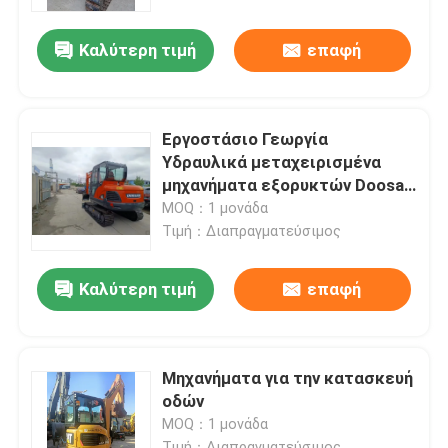
Καλύτερη τιμή
επαφή
Σχετικά με εμάς
Επισκεψή εργοστασίου
Εργοστάσιο Γεωργία
Υδραυλικά μεταχειρισμένα
Έλεγχος ποιότητας
μηχανήματα εξορυκτών Doosan
DX55
MOQ：1 μονάδα
Τιμή：Διαπραγματεύσιμος
Επικοινωνήστε μαζί μας
Καλύτερη τιμή
επαφή
Ζητήστε μια προσφορά
Μηχανήματα Οδοποιίας
Μηχανήματα για την κατασκευή
οδών
MOQ：1 μονάδα
Χρησιμοποιημένες κατασκευαστικές μηχανές
Τιμή：Διαπραγματεύσιμος