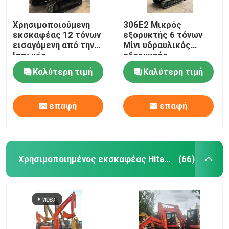
Χρησιμοποιούμενη
306E2 Μικρός
εκσκαφέας 12 τόνων
εξορυκτής 6 τόνων
εισαγόμενη από την
Μίνι υδραυλικός
Ιαπωνία
εξορυκτής
Χρησιμοποιούμενη
Καλύτερη τιμή
Καλύτερη τιμή
εκσκαφέας CAT
312D2
επαφή
επαφή
Χρησιμοποιημένος εκσκαφέας Hitachi
(66)