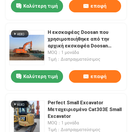
Καλύτερη τιμή
επαφή
Η εκσκαφέας Doosan που
χρησιμοποιήθηκε από την
αρχική εκσκαφέα Doosan
DX225LC στη Νότια Κορέα
MOQ：1 μονάδα
Τιμή：Διαπραγματεύσιμος
Καλύτερη τιμή
επαφή
Σπίτι
Perfect Small Excavator
Μεταχειρισμένο Cat303E Small
Προϊόντα
Excavator
MOQ：1 μονάδα
Βίντεο
Τιμή：Διαπραγματεύσιμος