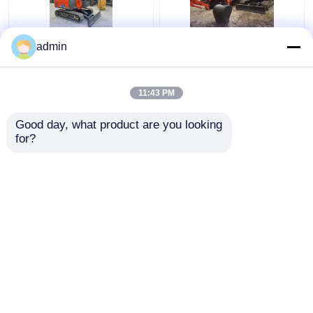
ZX60 Υδραυλική
Το μεταχειρισμένο
admin
Χρησιμοποιούμενη
εξορυκτικό Hitachi
Εκσκαφέας Hitachi
ZX50U είναι καλής
Εύκολη λειτουργία
ποιότητας και
11:43 PM
6000KG
προσιτής τιμής.
Καλύτερη τιμή
Καλύτερη τιμή
Good day, what product are you looking 
for?
επαφή
επαφή
Δείτε περισσότερων
Αρχική Σελίδα
Περίπου εμείς
επαφή
Desktop Site
Sitemap
Πολιτική Απορρήτου