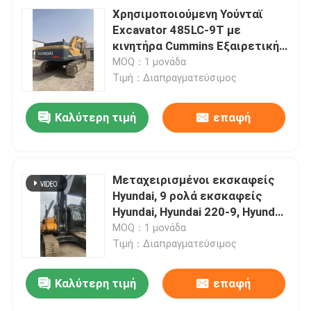
Χρησιμοποιούμενη Υούνταϊ
Excavator 485LC-9T με
κινητήρα Cummins Εξαιρετική
απόδοση Καλή ποιότητα
MOQ：1 μονάδα
Τιμή：Διαπραγματεύσιμος
Καλύτερη τιμή
επαφή
Μεταχειρισμένοι εκσκαφείς
Hyundai, 9 ρολά εκσκαφείς
Hyundai, Hyundai 220-9, Hyundai
225-9
MOQ：1 μονάδα
Τιμή：Διαπραγματεύσιμος
Καλύτερη τιμή
επαφή