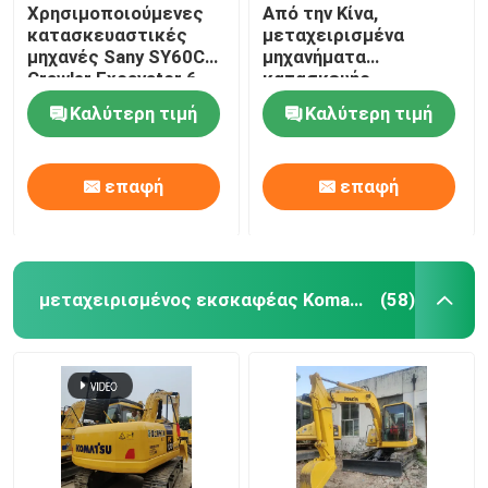
Χρησιμοποιούμενες
Από την Κίνα,
κατασκευαστικές
μεταχειρισμένα
μηχανές Sany SY60C
μηχανήματα
Crawler Excavator 6
κατασκευής,
Ton
μεταχειρισμένα
Καλύτερη τιμή
Καλύτερη τιμή
σκάφη Sany 75
επαφή
επαφή
μεταχειρισμένος εκσκαφέας Komatsu
(58)