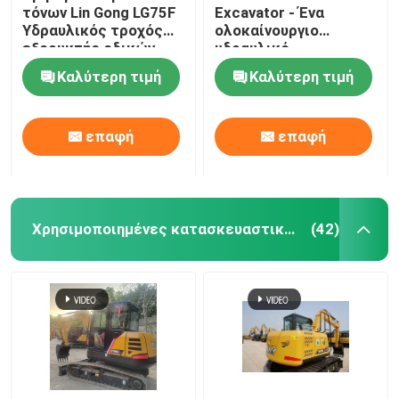
τόνων Lin Gong LG75F
Excavator - Ένα
Υδραυλικός τροχός
ολοκαίνουργιο
Χρησιμοποιούμενος διαχωριστικός μηχανισμός
εξορυκτής οδικών
υδραυλικό
κατασκευών
εξορυκτήρα από την
Καλύτερη τιμή
Καλύτερη τιμή
μηχανήματα
Κίνα
Χρησιμοποιημένα τροχαία ρόλλα
επαφή
επαφή
Εφοδιαστικό μηχανισμό
Κινέζικα οχήματα νέας ενέργειας
Χρησιμοποιημένες κατασκευαστικές μηχανές
(42)