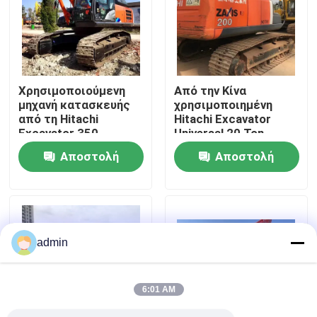
Σχετικά με εμάς
Επισκεψή εργοστασίου
Χρησιμοποιούμενη
Από την Κίνα
μηχανή κατασκευής
χρησιμοποιημένη
από τη Hitachi
Hitachi Excavator
Έλεγχος ποιότητας
Excavator 350,
Universal 20 Ton
μεταχειρισμένη
Crawler Excavator
Αποστολή
Αποστολή
Επικοινωνήστε μαζί μας
ερώτησης
ερώτησης
Ζητήστε μια προσφορά
admin
Μηχανήματα Οδοποιίας
6:01 AM
Χρησιμοποιημένες κατασκευαστικές μηχανές