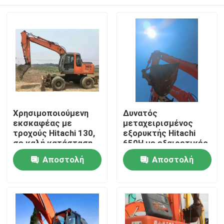
Χρησιμοποιούμενη
Δυνατός
εκσκαφέας με
μεταχειρισμένος
τροχούς Hitachi 130,
εξορυκτής Hitachi
σε καλή κατάσταση
650H με εξαιρετικές
και σε μειωμένη τιμή
επιδόσεις
Σπίτι
Αποστολή
Αποστολή
ερώτησης
ερώτησης
Προϊόντα
Βίντεο