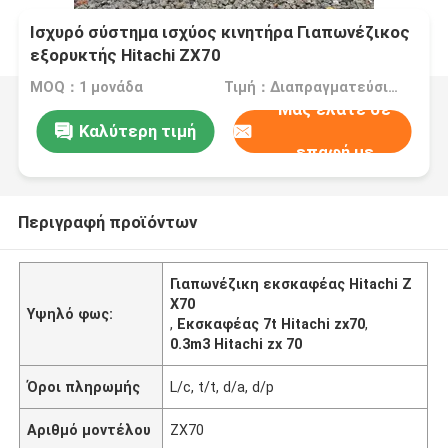
Ισχυρό σύστημα ισχύος κινητήρα Γιαπωνέζικος
εξορυκτής Hitachi ZX70
MOQ：1 μονάδα
Τιμή：Διαπραγματεύσιμος
Μας ελάτε σε
Καλύτερη τιμή
επαφή με
Περιγραφή προϊόντων
Γιαπωνέζικη εκσκαφέας Hitachi Z
X70
Υψηλό φως:
,
Εκσκαφέας 7t Hitachi zx70
,
0.3m3 Hitachi zx 70
Όροι πληρωμής
L/c, t/t, d/a, d/p
Αριθμό μοντέλου
ZX70