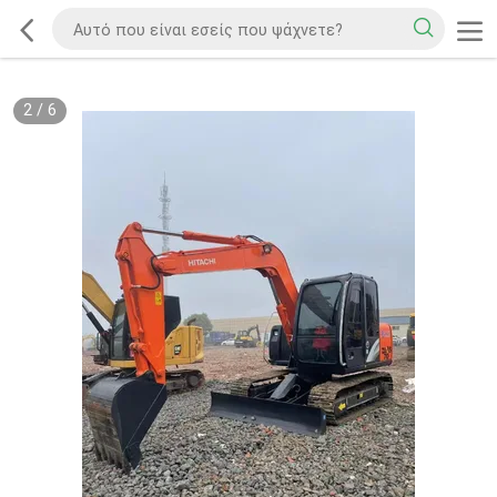
2
/
6