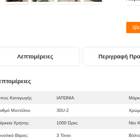
Λάβε
Λεπτομέρειες
Περιγραφή Προ
επτομέρειες
όπος Καταγωγής
ΙΑΠΩΝΙΑ
Μάρκ
ριθμό Μοντέλου
30U-2
Χρώμ
ιάρκεια Χρήσης:
1000 Ώρες
Νέο Κ
υνολικό Βάρος:
3 Τόνοι
Βόλτα