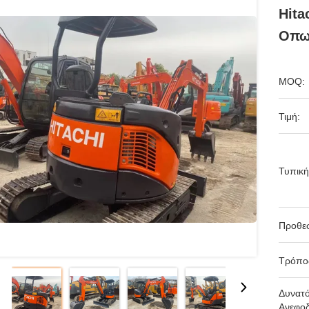
Hita
Οπω
MOQ:
Τιμή:
Τυπική
Προθε
Τρόπο
Δυνατ
Ανεφοδ