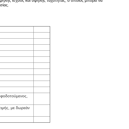
υψηλής ισχύος και υψηλής ταχύτητας, ο οποίος μπορεί να
σίας.
οφοδοτούμενος,
τιμής, με δωρεάν