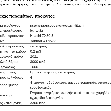
ς, το Hitachi ZX3
Το 0U-3F είναι εξοπλισμένο με έναν ισχυρό κινητήρα 
χει υψηλότερη ισχύ και ταχύτητα, βελτιώνοντας έτσι την απόδοση εργα
ακας παραμέτρων προϊόντος
μα προϊόντος
μεταχειρισμένος εκσκαφέας Hitachi
α προέλευσης
Ιαπωνία
τέλο προϊόντος
Hitachi ZX30U
ανή
Yanmar 4TNV88
τέλο προϊόντος
εκσκαφέας
ητικότητα κάδου
0,2 m3
αγωγικό χρόνο
2021
ολικό βάρος
3000 κιλά
 εργασίας
1000
ητός τύπος
Ερπυστριοφόρος εκσκαφέας
θμός κυλίνδρων
4
4-χρονος, υδρόψυκτος, άμεσος ψεκασμός, υπερτρ
οδος ψύξης
ενδοψυκτικός
Γνήσιος κινητήρας, υψηλής ποιότητας και χαμηλής 
ονέκτημα
εγχειρίδιο λειτουργίας
ς λειτουργίας
3300 κιλά