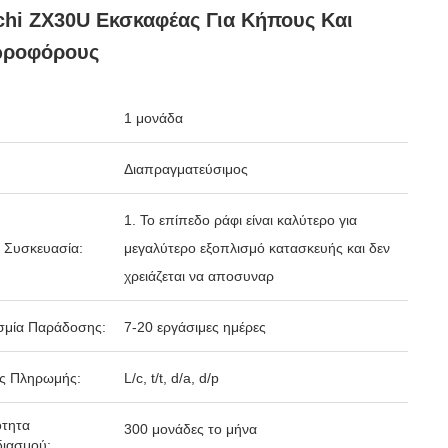
chi ZX30U Εκσκαφέας Για Κήπους Και
ροφόρους
1 μονάδα
Διαπραγματεύσιμος
1. Το επίπεδο ράφι είναι καλύτερο για
 Συσκευασία:
μεγαλύτερο εξοπλισμό κατασκευής και δεν
χρειάζεται να αποσυναρ
σμία Παράδοσης:
7-20 εργάσιμες ημέρες
ς Πληρωμής:
L/c, t/t, d/a, d/p
ότητα
300 μονάδες το μήνα
ιασμού: