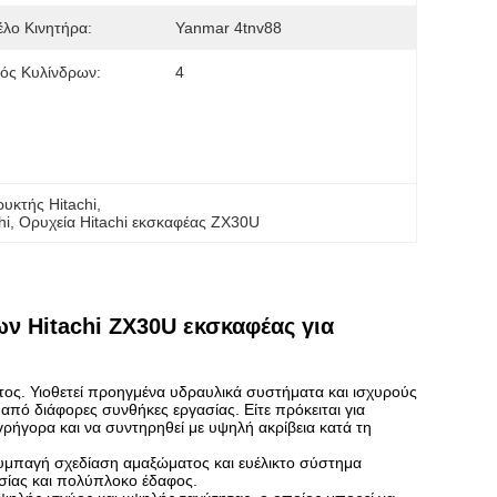
λο Κινητήρα:
Yanmar 4tnv88
ός Κυλίνδρων:
4
υκτής Hitachi
, 
hi
, 
Ορυχεία Hitachi εκσκαφέας ZX30U
ν Hitachi ZX30U εκσκαφέας για
τος. Υιοθετεί προηγμένα υδραυλικά συστήματα και ισχυρούς
από διάφορες συνθήκες εργασίας. Είτε πρόκειται για
ρήγορα και να συντηρηθεί με υψηλή ακρίβεια κατά τη
ι συμπαγή σχεδίαση αμαξώματος και ευέλικτο σύστημα
σίας και πολύπλοκο έδαφος.