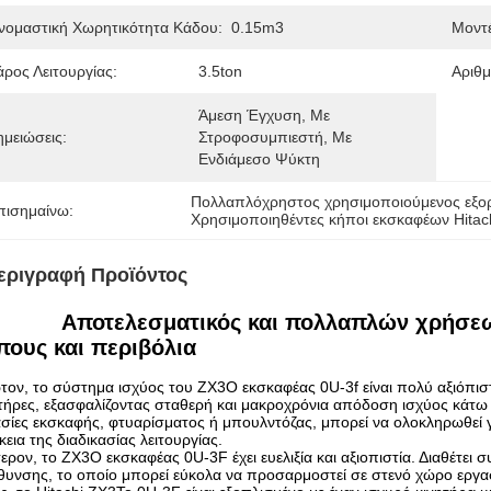
νομαστική Χωρητικότητα Κάδου:
0.15m3
Μοντέ
άρος Λειτουργίας:
3.5ton
Αριθμ
Άμεση Έγχυση, Με 
ημειώσεις:
Στροφοσυμπιεστή, Με 
Ενδιάμεσο Ψύκτη
Πολλαπλόχρηστος χρησιμοποιούμενος εξορ
πισημαίνω:
Χρησιμοποιηθέντες κήποι εκσκαφέων Hitac
εριγραφή Προϊόντος
Αποτελεσματικός και πολλαπλών χρήσεω
πους και περιβόλια
τον, το σύστημα ισχύος του ZX3
Ο εκσκαφέας 0U-3f είναι πολύ αξιόπισ
τήρες, εξασφαλίζοντας σταθερή και μακροχρόνια απόδοση ισχύος κάτω 
σίες εκσκαφής, φτυαρίσματος ή μπουλντόζας, μπορεί να ολοκληρωθεί γ
κεια της διαδικασίας λειτουργίας.
ερον, το ZX3
Ο εκσκαφέας 0U-3F έχει ευελιξία και αξιοπιστία. Διαθέτε
θυνσης, το οποίο μπορεί εύκολα να προσαρμοστεί σε στενό χώρο εργα