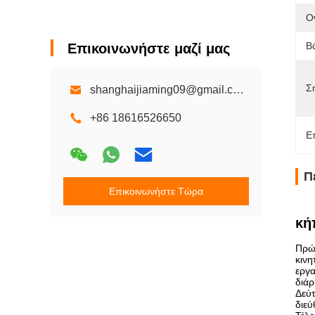
Ο
Β
Επικοινωνήστε μαζί μας
Σ
shanghaijiaming09@gmail.com
+86 18616526650
Ε
Π
Επικοινωνήστε Τώρα
κή
Πρώ
κινη
εργα
διάρ
Δεύτ
διεύ