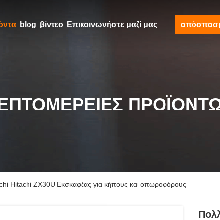
όντα
blog
βίντεο
Επικοινωνήστε μαζί μας
απόσπασ
ΕΠΤΟΜΈΡΕΙΕΣ ΠΡΟΪΌΝΤ
chi Hitachi ZX30U Εκσκαφέας για κήπους και οπωροφόρους
Πολλ