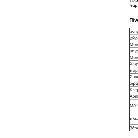
Τέλο
παρέ
Πίν
όνο
χώρ
Μον
μηχ
Μον
Χωρ
παρ
Συν
ώρα
Κιν
Αρι
Μέθ
πλε
βάρο