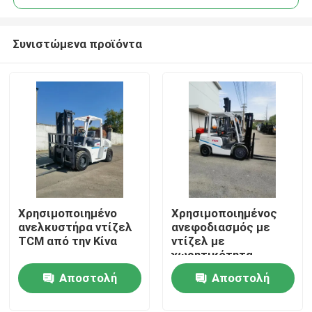
Συνιστώμενα προϊόντα
Χρησιμοποιημένο
Χρησιμοποιημένος
Σπίτι
ανελκυστήρα ντίζελ
ανεφοδιασμός με
TCM από την Κίνα
ντίζελ με
χωρητικότητα
Προϊόντα
φορτίου 3 τόνων
Αποστολή
Αποστολή
TCM
ερώτησης
ερώτησης
Βίντεο