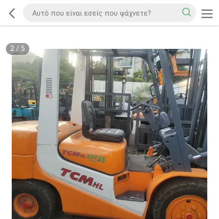
2
/
5