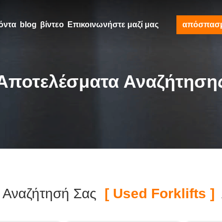
όντα
blog
βίντεο
Επικοινωνήστε μαζί μας
απόσπασ
Αποτελέσματα Αναζήτηση
 Αναζήτησή Σας
[ Used Forklifts ]
Α