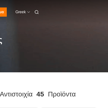
μα
Greek
ς
ντιστοιχία
45
Προϊόντα