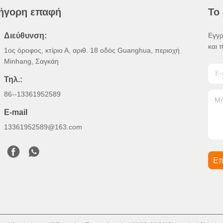
ήγορη επαφή
Το
Διεύθυνση:
Εγγρ
και 
1ος όροφος, κτίριο Α, αριθ. 18 οδός Guanghua, περιοχή
Minhang, Σαγκάη
Τηλ.:
86--13361952589
E-mail
13361952589@163.com
Επ