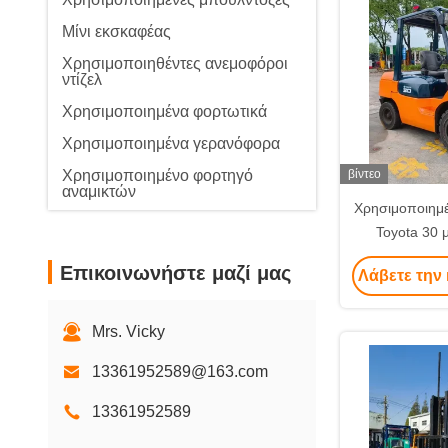
Μίνι εκσκαφέας
Χρησιμοποιηθέντες ανεμοφόροι
ντίζελ
Χρησιμοποιημένα φορτωτικά
Χρησιμοποιημένα γερανόφορα
Χρησιμοποιημένο φορτηγό
βίντεο
αναμικτών
Χρησιμοποιημέ
Χρησιμοποιούμενος
Toyota 30 
διαχωριστικός μηχανισμός
κατασκευαστι
Επικοινωνήστε μαζί μας
Χρησιμοποιημένα τροχαία
Λάβετε την 
μηχα
ρόλλα
Εφοδιαστικό μηχανισμό
Mrs. Vicky
Κινέζικα οχήματα νέας ενέργειας
13361952589@163.com
13361952589