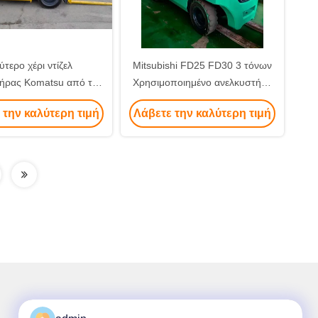
ύτερο χέρι ντίζελ
Mitsubishi FD25 FD30 3 τόνων
ήρας Komatsu από την
Χρησιμοποιημένο ανελκυστήρα
Ιαπωνία
δευτερεύοντα Ανελκυστήρα
 την καλύτερη τιμή
Λάβετε την καλύτερη τιμή
χαμηλής τιμής Καλές συνθήκες
εργασίας