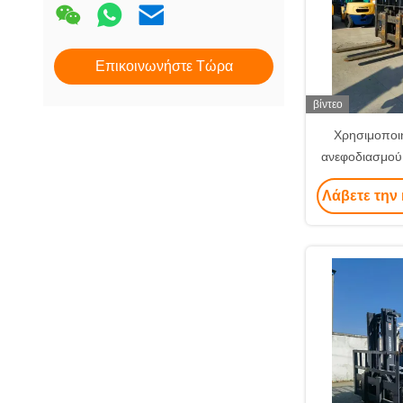
Επικοινωνήστε Τώρα
βίντεο
Χρησιμοποι
ανεφοδιασμού 
φορτηγά α
Λάβετε την 
κινητήρα εσωτ
εξαγωγή 