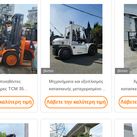
βίντεο
βίντεο
ποιηθέντες
Μηχανήματα και εξοπλισμός
Χ
ήρες TCM 35
κατασκευής μεταχειρισμένου
κατασκε
ο κατασκευαστικό
τύπου που χρησιμοποιούνται σε
μηχανήμ
καλύτερη τιμή
Λάβετε την καλύτερη τιμή
Λάβετε
και μηχανήματα
ανελκυστήρες