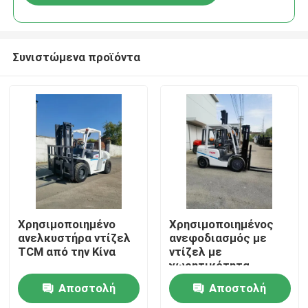
Συνιστώμενα προϊόντα
Σπίτι
Χρησιμοποιημένο
Χρησιμοποιημένος
ανελκυστήρα ντίζελ
ανεφοδιασμός με
TCM από την Κίνα
ντίζελ με
Προϊόντα
χωρητικότητα
φορτίου 3 τόνων
Αποστολή
Αποστολή
TCM
Βίντεο