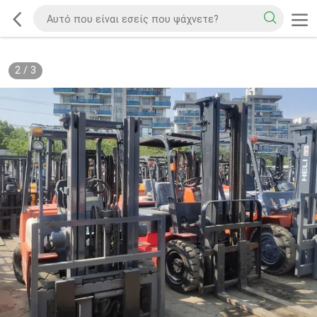
2
/
3