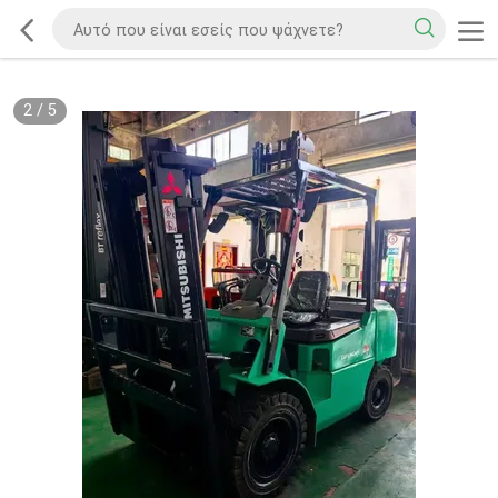
2
/
5