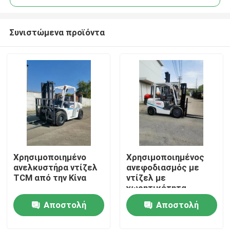
Συνιστώμενα προϊόντα
Χρησιμοποιημένο
Χρησιμοποιημένος
Σπίτι
ανελκυστήρα ντίζελ
ανεφοδιασμός με
TCM από την Κίνα
ντίζελ με
χωρητικότητα
Προϊόντα
φορτίου 3 τόνων
Αποστολή
Αποστολή
TCM
ερώτησης
ερώτησης
Βίντεο