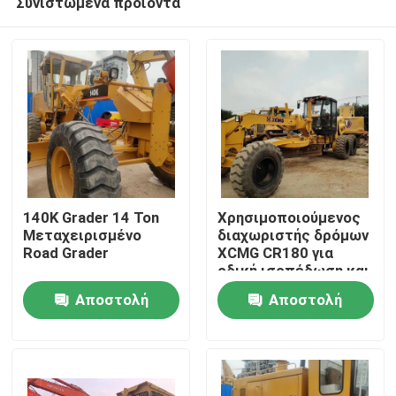
Συνιστώμενα προϊόντα
140K Grader 14 Ton
Χρησιμοποιούμενος
Μεταχειρισμένο
διαχωριστής δρόμων
Road Grader
XCMG CR180 για
οδική ισοπέδωση και
Σπίτι
κατασκευή
Αποστολή
Αποστολή
Προϊόντα
ερώτησης
ερώτησης
Βίντεο