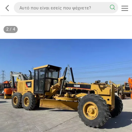
2
/
4