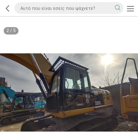
2
/
5