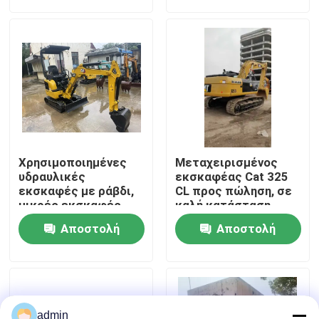
ερώτησης
ερώτησης
Σχετικά με εμάς
Επισκεψή εργοστασίου
Έλεγχος ποιότητας
Χρησιμοποιημένες
Μεταχειρισμένος
Επικοινωνήστε μαζί μας
υδραυλικές
εκσκαφέας Cat 325
εκσκαφές με ράβδι,
CL προς πώληση, σε
μικρές εκσκαφές
καλή κατάσταση
CAT301.5,
Ζητήστε μια προσφορά
Αποστολή
Αποστολή
μεταχειρισμένες
μηχανές
ερώτησης
ερώτησης
Μηχανήματα Οδοποιίας
Χρησιμοποιημένες κατασκευαστικές μηχανές
admin