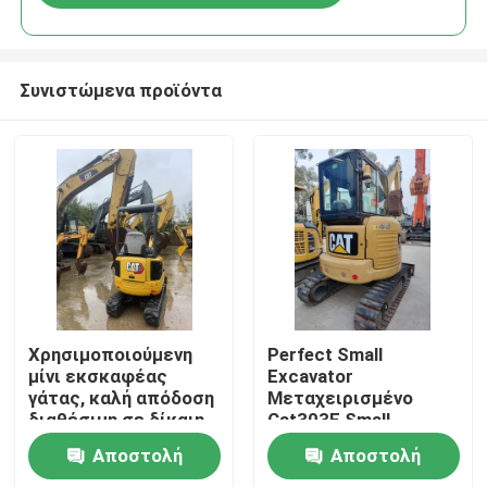
Συνιστώμενα προϊόντα
Σπίτι
Χρησιμοποιούμενη
Perfect Small
μίνι εκσκαφέας
Excavator
γάτας, καλή απόδοση
Μεταχειρισμένο
Προϊόντα
διαθέσιμη σε δίκαιη
Cat303E Small
τιμή.
Excavator
Αποστολή
Αποστολή
Βίντεο