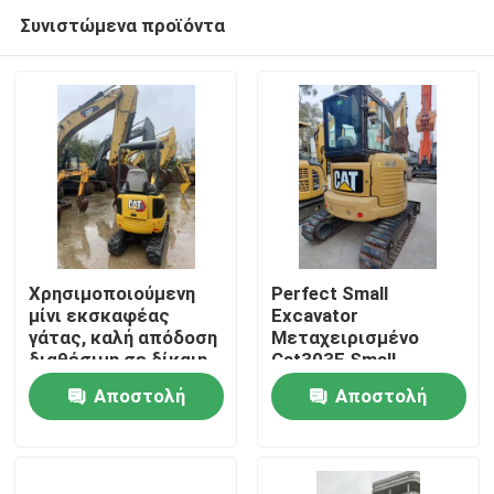
Συνιστώμενα προϊόντα
Χρησιμοποιούμενη
Perfect Small
μίνι εκσκαφέας
Excavator
γάτας, καλή απόδοση
Μεταχειρισμένο
Σπίτι
διαθέσιμη σε δίκαιη
Cat303E Small
τιμή.
Excavator
Αποστολή
Αποστολή
Προϊόντα
ερώτησης
ερώτησης
Βίντεο