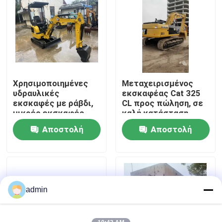
Σχετικά με εμάς
Επισκεψή εργοστασίου
Χρησιμοποιημένες
Μεταχειρισμένος
Έλεγχος ποιότητας
υδραυλικές
εκσκαφέας Cat 325
εκσκαφές με ράβδι,
CL προς πώληση, σε
μικρές εκσκαφές
καλή κατάσταση
Επικοινωνήστε μαζί μας
CAT301.5,
Αποστολή
Αποστολή
μεταχειρισμένες
μηχανές
ερώτησης
ερώτησης
Ζητήστε μια προσφορά
Μηχανήματα Οδοποιίας
admin
Χρησιμοποιημένες κατασκευαστικές μηχανές