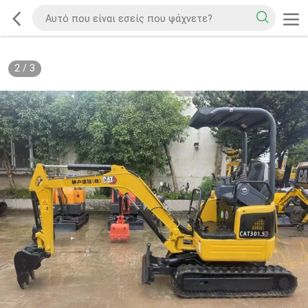
2
/
3