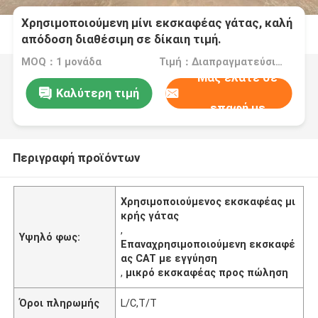
Χρησιμοποιούμενη μίνι εκσκαφέας γάτας, καλή
απόδοση διαθέσιμη σε δίκαιη τιμή.
MOQ：1 μονάδα
Τιμή：Διαπραγματεύσιμος
Μας ελάτε σε
Καλύτερη τιμή
επαφή με
Περιγραφή προϊόντων
Χρησιμοποιούμενος εκσκαφέας μι
κρής γάτας
,
Υψηλό φως:
Επαναχρησιμοποιούμενη εκσκαφέ
ας CAT με εγγύηση
,
μικρό εκσκαφέας προς πώληση
Όροι πληρωμής
L/C,T/T