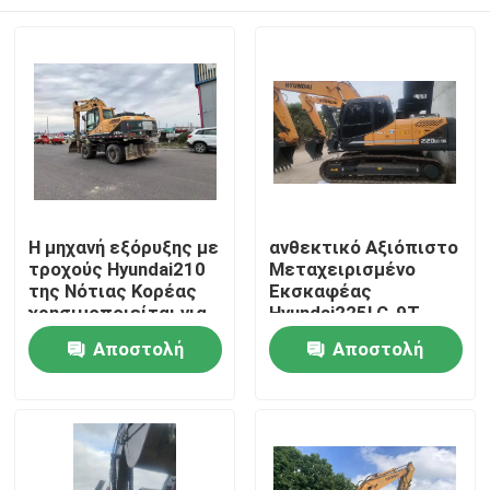
Η μηχανή εξόρυξης με
ανθεκτικό Αξιόπιστο
τροχούς Hyundai210
Μεταχειρισμένο
της Νότιας Κορέας
Εκσκαφέας
χρησιμοποιείται για
Hyundai225LC-9T
μηχανήματα εξόρυξης
προς Πώληση
Σπίτι
Αποστολή
Αποστολή
και κατασκευής.
ερώτησης
ερώτησης
Προϊόντα
Βίντεο