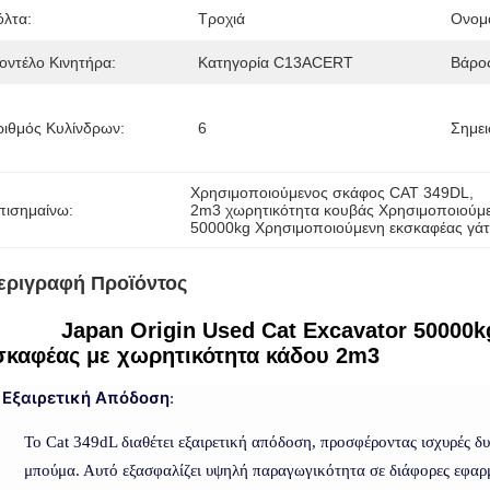
όλτα:
Τροχιά
Ονομα
οντέλο Κινητήρα:
Κατηγορία C13ACERT
Βάρος
ριθμός Κυλίνδρων:
6
Σημει
Χρησιμοποιούμενος σκάφος CAT 349DL
, 
πισημαίνω:
2m3 χωρητικότητα κουβάς Χρησιμοποιούμε
50000kg Χρησιμοποιούμενη εκσκαφέας γά
εριγραφή Προϊόντος
Japan Origin Used Cat Excavator 50000
σκαφέας με χωρητικότητα κάδου 2m3
Εξαιρετική Απόδοση
:
Το Cat 349dL διαθέτει εξαιρετική απόδοση, προσφέροντας ισχυρές δ
μπούμα. Αυτό εξασφαλίζει υψηλή παραγωγικότητα σε διάφορες εφαρ