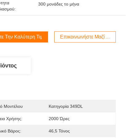
ότητα
300 μονάδες το μήνα
ιασμού:
τε Την Καλύτερη Τιμή
Επικοινωνήστε Μαζί Μας
ϊόντος
μό Μοντέλου
Κατηγορία 349DL
εια Χρήσης:
2000 Ώρες
ικό Βάρος:
46,5 Τόνος