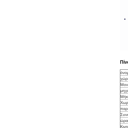
Πίν
όνο
χώρ
Μον
μηχ
Μήκ
Χωρ
παρ
Συν
ώρα
Κιν