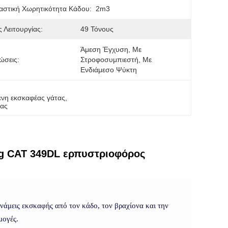
στική Χωρητικότητα Κάδου:
2m3
 Λειτουργίας:
49 Τόνους
Άμεση Έγχυση, Με 
ώσεις:
Στροφοσυμπιεστή, Με 
Ενδιάμεσο Ψύκτη
νη εκσκαφέας γάτας
, 
τας
kg CAT 349DL ερπυστριοφόρος
υνάμεις εκσκαφής από τον κάδο, τον βραχίονα και την
μογές.