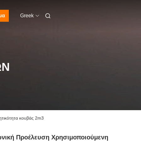
μα
Greek
ΩΝ
ητικότητα κουβάς 2m3
ωνική Προέλευση Χρησιμοποιούμενη