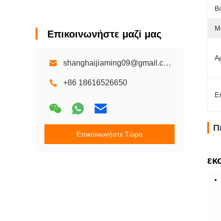
Β
Μ
Επικοινωνήστε μαζί μας
Α
shanghaijiaming09@gmail.com
+86 18616526650
Ε
Π
Επικοινωνήστε Τώρα
εκ