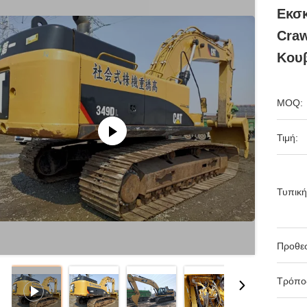
Εκσκ
Craw
Κου
MOQ:
Τιμή:
Τυπική
Προθε
Τρόπο