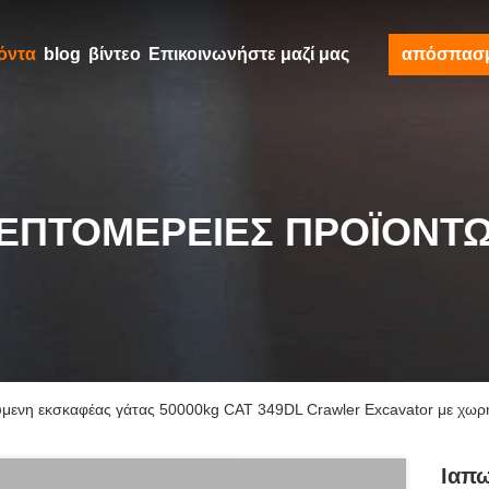
όντα
blog
βίντεο
Επικοινωνήστε μαζί μας
απόσπασ
ΕΠΤΟΜΈΡΕΙΕΣ ΠΡΟΪΌΝΤ
μενη εκσκαφέας γάτας 50000kg CAT 349DL Crawler Excavator με χωρ
Ιαπ