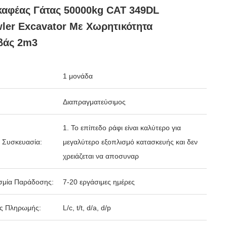
αφέας Γάτας 50000kg CAT 349DL
ler Excavator Με Χωρητικότητα
βάς 2m3
1 μονάδα
Διαπραγματεύσιμος
1. Το επίπεδο ράφι είναι καλύτερο για
 Συσκευασία:
μεγαλύτερο εξοπλισμό κατασκευής και δεν
χρειάζεται να αποσυναρ
σμία Παράδοσης:
7-20 εργάσιμες ημέρες
ς Πληρωμής:
L/c, t/t, d/a, d/p