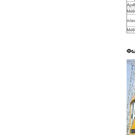
Αρι
Μέθ
πλε
Μέθ
Φω