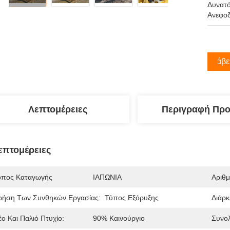
Δυνατ
Ανεφοδ
Λάβε
Λεπτομέρειες
Περιγραφή Προ
επτομέρειες
όπος Καταγωγής
ΙΑΠΩΝΙΑ
Αριθ
ρήση Των Συνθηκών Εργασίας:
Τύπος Εξόρυξης
Διάρκ
έο Και Παλιό Πτυχίο:
90% Καινούργιο
Συνολ