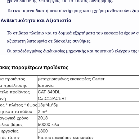
χρόνο διακοπής λειτουργίας και το κόστος συντήρησης.
Τα εκτεταμένα διαστήματα συντήρησης και η χρήση ανθεκτικών εξαρ
Ανθεκτικότητα και Αξιοπιστία
:
Το στιβαρό πλαίσιο και τα δομικά εξαρτήματα του εκσκαφέα έχουν σ
αξιόπιστη λειτουργία σε δύσκολες συνθήκες.
Οι αποδεδειγμένες διαδικασίες μηχανικής και ποιοτικού ελέγχου της
ακας παραμέτρων προϊόντος
μα προϊόντος
μεταχειρισμένος εκσκαφέας Carter
α προέλευσης
Ιαπωνία
τέλο προϊόντος
CAT 349DL
ανή
CatC13ACERT
ος * πλάτος * ύψος
13μ*4μ*5μ
ητικότητα κάδου
2 m³
αγωγικό χρόνο
2018
ολικό βάρος
50000 κιλά
 εργασίας
1800
ητός τύπος
Ερπυστριοφόρος εκσκαφέας