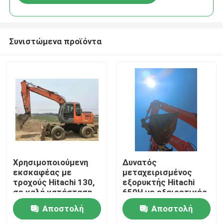
Συνιστώμενα προϊόντα
Σπίτι
Χρησιμοποιούμενη
Δυνατός
εκσκαφέας με
μεταχειρισμένος
τροχούς Hitachi 130,
εξορυκτής Hitachi
Προϊόντα
σε καλή κατάσταση
650H με εξαιρετικές
και σε μειωμένη τιμή
επιδόσεις
Αποστολή
Αποστολή
Βίντεο