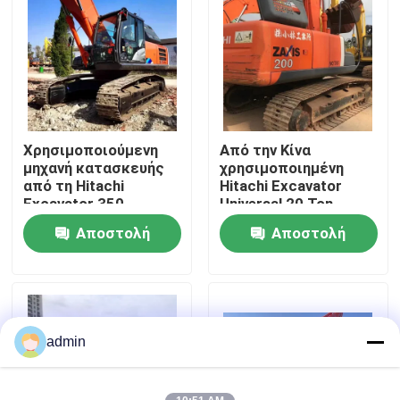
Σχετικά με εμάς
Επισκεψή εργοστασίου
Χρησιμοποιούμενη
Από την Κίνα
Έλεγχος ποιότητας
μηχανή κατασκευής
χρησιμοποιημένη
από τη Hitachi
Hitachi Excavator
Excavator 350,
Universal 20 Ton
Επικοινωνήστε μαζί μας
μεταχειρισμένη
Crawler Excavator
Αποστολή
Αποστολή
ερώτησης
ερώτησης
Ζητήστε μια προσφορά
Μηχανήματα Οδοποιίας
admin
Χρησιμοποιημένες κατασκευαστικές μηχανές