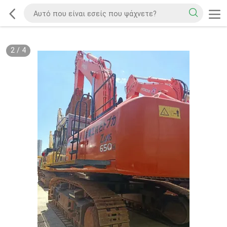
2
/
4