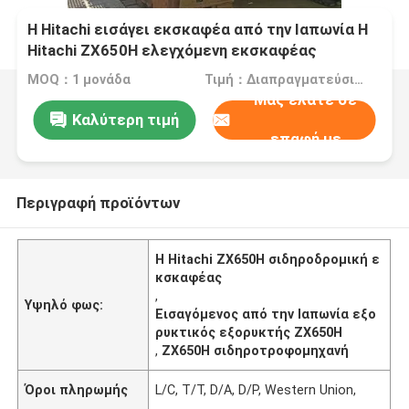
Η Hitachi εισάγει εκσκαφέα από την Ιαπωνία Η
Hitachi ZX650H ελεγχόμενη εκσκαφέας
MOQ：1 μονάδα
Τιμή：Διαπραγματεύσιμος
Μας ελάτε σε
Καλύτερη τιμή
επαφή με
Περιγραφή προϊόντων
Η Hitachi ZX650H σιδηροδρομική ε
κσκαφέας
,
Υψηλό φως:
Εισαγόμενος από την Ιαπωνία εξο
ρυκτικός εξορυκτής ZX650H
,
ΖΧ650Η σιδηροτροφομηχανή
Όροι πληρωμής
L/C, T/T, D/A, D/P, Western Union,