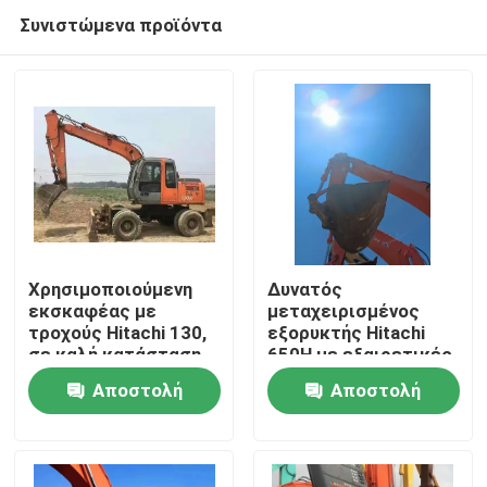
Συνιστώμενα προϊόντα
Χρησιμοποιούμενη
Δυνατός
εκσκαφέας με
μεταχειρισμένος
τροχούς Hitachi 130,
εξορυκτής Hitachi
Σπίτι
σε καλή κατάσταση
650H με εξαιρετικές
και σε μειωμένη τιμή
επιδόσεις
Αποστολή
Αποστολή
Προϊόντα
ερώτησης
ερώτησης
Βίντεο