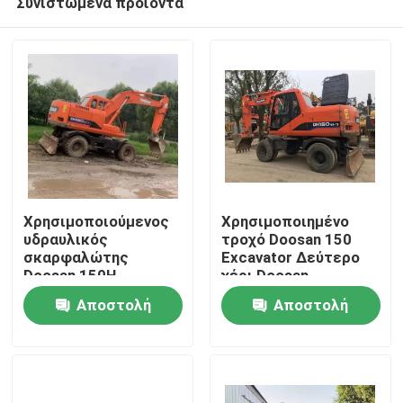
Συνιστώμενα προϊόντα
Χρησιμοποιούμενος
Χρησιμοποιημένο
υδραυλικός
τροχό Doosan 150
σκαρφαλώτης
Excavator Δεύτερο
Doosan 150H
χέρι Doosan
Σπίτι
Excavator Δεύτερο
Excavator
Αποστολή
Αποστολή
χέρι Excavator
Doosan
Προϊόντα
ερώτησης
ερώτησης
Βίντεο