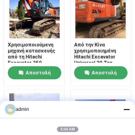
Σχετικά με εμάς
Επισκεψή εργοστασίου
Χρησιμοποιούμενη
Από την Κίνα
μηχανή κατασκευής
χρησιμοποιημένη
Έλεγχος ποιότητας
από τη Hitachi
Hitachi Excavator
Excavator 350,
Universal 20 Ton
μεταχειρισμένη
Crawler Excavator
Αποστολή
Αποστολή
Επικοινωνήστε μαζί μας
ερώτησης
ερώτησης
Ζητήστε μια προσφορά
admin
Μηχανήματα Οδοποιίας
5:44 AM
Χρησιμοποιημένες κατασκευαστικές μηχανές