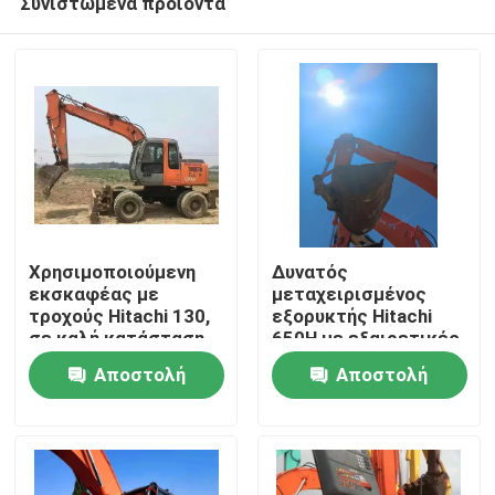
Συνιστώμενα προϊόντα
Χρησιμοποιούμενη
Δυνατός
εκσκαφέας με
μεταχειρισμένος
τροχούς Hitachi 130,
εξορυκτής Hitachi
σε καλή κατάσταση
650H με εξαιρετικές
Σπίτι
και σε μειωμένη τιμή
επιδόσεις
Αποστολή
Αποστολή
Προϊόντα
ερώτησης
ερώτησης
Βίντεο