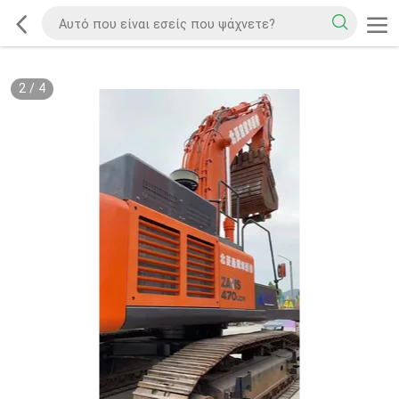
2
/
4