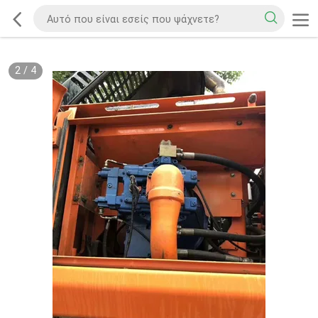
2
/
4