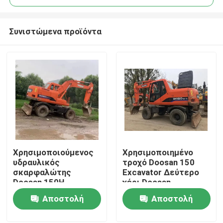
Συνιστώμενα προϊόντα
Χρησιμοποιούμενος
Χρησιμοποιημένο
Σπίτι
υδραυλικός
τροχό Doosan 150
σκαρφαλώτης
Excavator Δεύτερο
Doosan 150H
χέρι Doosan
Προϊόντα
Excavator Δεύτερο
Excavator
Αποστολή
Αποστολή
χέρι Excavator
Doosan
ερώτησης
ερώτησης
Βίντεο