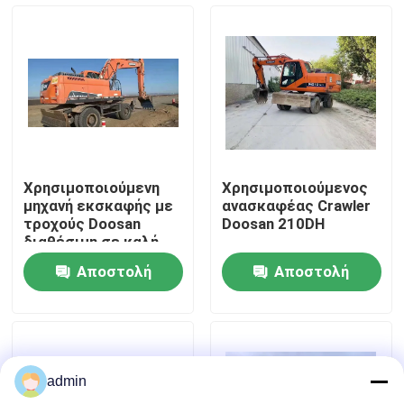
Σχετικά με εμάς
Επισκεψή εργοστασίου
Έλεγχος ποιότητας
Χρησιμοποιούμενη
Χρησιμοποιούμενος
μηχανή εκσκαφής με
ανασκαφέας Crawler
Επικοινωνήστε μαζί μας
τροχούς Doosan
Doosan 210DH
διαθέσιμη σε καλή
τιμή με χαμηλό
Αποστολή
Αποστολή
ωράριο εργασίας
Ζητήστε μια προσφορά
ερώτησης
ερώτησης
Μηχανήματα Οδοποιίας
admin
Χρησιμοποιημένες κατασκευαστικές μηχανές