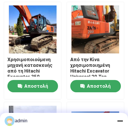
Σχετικά με εμάς
Επισκεψή εργοστασίου
Έλεγχος ποιότητας
Χρησιμοποιούμενη
Από την Κίνα
μηχανή κατασκευής
χρησιμοποιημένη
Επικοινωνήστε μαζί μας
από τη Hitachi
Hitachi Excavator
Excavator 350,
Universal 20 Ton
μεταχειρισμένη
Crawler Excavator
Αποστολή
Αποστολή
Ζητήστε μια προσφορά
ερώτησης
ερώτησης
Μηχανήματα Οδοποιίας
admin
Χρησιμοποιημένες κατασκευαστικές μηχανές