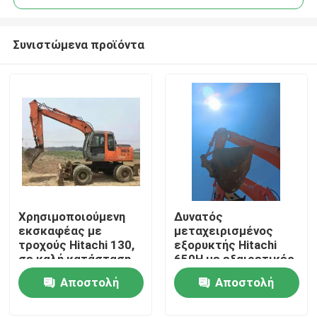
Συνιστώμενα προϊόντα
Χρησιμοποιούμενη
Δυνατός
Σπίτι
εκσκαφέας με
μεταχειρισμένος
τροχούς Hitachi 130,
εξορυκτής Hitachi
σε καλή κατάσταση
650H με εξαιρετικές
Προϊόντα
και σε μειωμένη τιμή
επιδόσεις
Αποστολή
Αποστολή
ερώτησης
ερώτησης
Βίντεο